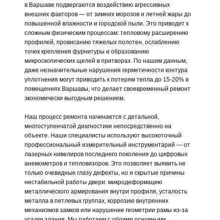
в Варшаве подвергаются воздействию агрессивных
внешних факторов — от зимних морозов и летней жары до
повышенной влажности и городской пыли. Это приводит к
сложным физическим процессам: тепловому расширению
профилей, провисанию тяжелых полотен, ослаблению
точек крепления фурнитуры и образованию
микроскопических щелей в притворах. По нашим данным,
даже незначительные нарушения герметичности контура
уплотнения могут приводить к потерям тепла до 15-20% в
помещениях Варшавы, что делает своевременный ремонт
экономически выгодным решением.
Наш процесс ремонта начинается с детальной,
многоступенчатой диагностики непосредственно на
объекте. Наши специалисты используют высокоточный
профессиональный измерительный инструментарий — от
лазерных нивелиров последнего поколения до цифровых
анемометров и тепловизоров. Это позволяет выявить не
только очевидные глазу дефекты, но и скрытые причины
нестабильной работы двери: микродеформацию
металлического армирования внутри профиля, усталость
металла в петлевых группах, коррозию внутренних
механизмов замков или нарушение геометрии рамы из-за
усадки здания. Мы работаем с обоими основными