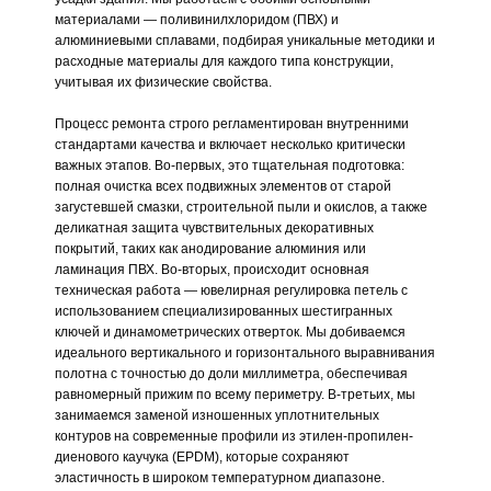
материалами — поливинилхлоридом (ПВХ) и
алюминиевыми сплавами, подбирая уникальные методики и
расходные материалы для каждого типа конструкции,
учитывая их физические свойства.
Процесс ремонта строго регламентирован внутренними
стандартами качества и включает несколько критически
важных этапов. Во-первых, это тщательная подготовка:
полная очистка всех подвижных элементов от старой
загустевшей смазки, строительной пыли и окислов, а также
деликатная защита чувствительных декоративных
покрытий, таких как анодирование алюминия или
ламинация ПВХ. Во-вторых, происходит основная
техническая работа — ювелирная регулировка петель с
использованием специализированных шестигранных
ключей и динамометрических отверток. Мы добиваемся
идеального вертикального и горизонтального выравнивания
полотна с точностью до доли миллиметра, обеспечивая
равномерный прижим по всему периметру. В-третьих, мы
занимаемся заменой изношенных уплотнительных
контуров на современные профили из этилен-пропилен-
диенового каучука (EPDM), которые сохраняют
эластичность в широком температурном диапазоне.