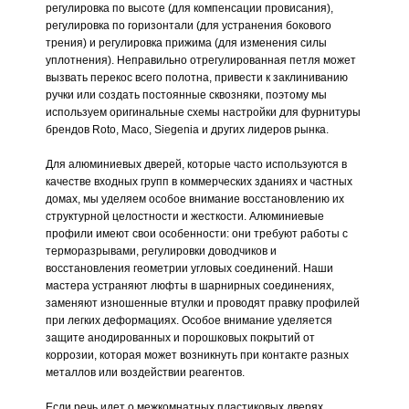
регулировка по высоте (для компенсации провисания),
регулировка по горизонтали (для устранения бокового
трения) и регулировка прижима (для изменения силы
уплотнения). Неправильно отрегулированная петля может
вызвать перекос всего полотна, привести к заклиниванию
ручки или создать постоянные сквозняки, поэтому мы
используем оригинальные схемы настройки для фурнитуры
брендов Roto, Maco, Siegenia и других лидеров рынка.
Для алюминиевых дверей, которые часто используются в
качестве входных групп в коммерческих зданиях и частных
домах, мы уделяем особое внимание восстановлению их
структурной целостности и жесткости. Алюминиевые
профили имеют свои особенности: они требуют работы с
терморазрывами, регулировки доводчиков и
восстановления геометрии угловых соединений. Наши
мастера устраняют люфты в шарнирных соединениях,
заменяют изношенные втулки и проводят правку профилей
при легких деформациях. Особое внимание уделяется
защите анодированных и порошковых покрытий от
коррозии, которая может возникнуть при контакте разных
металлов или воздействии реагентов.
Если речь идет о межкомнатных пластиковых дверях,