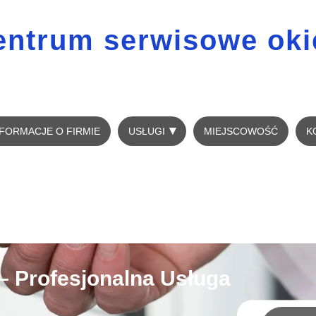
entrum serwisowe oki
NFORMACJE O FIRMIE
USŁUGI
MIEJSCOWOŚĆ
K
– Profesjonalna Usługa