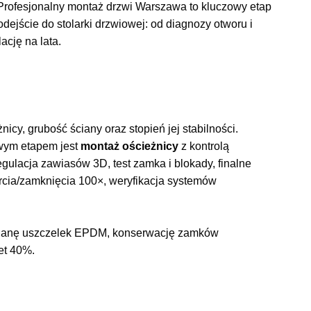
Profesjonalny montaż drzwi Warszawa to kluczowy etap
dejście do stolarki drzwiowej: od diagnozy otworu i
cję na lata.
icy, grubość ściany oraz stopień jej stabilności.
wym etapem jest
montaż ościeżnicy
z kontrolą
regulacja zawiasów 3D, test zamka i blokady, finalne
arcia/zamknięcia 100×, weryfikacja systemów
mianę uszczelek EPDM, konserwację zamków
et 40%.