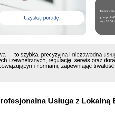
Godziny prac
Uzyskaj poradę
pon.-pt. 9:0
so. - 10:00 
 — to szybka, precyzyjna i niezawodna usługa 
h i zewnętrznych, regulację, serwis oraz do
owiązującymi normami, zapewniając trwałość i 
rofesjonalna Usługa z Lokalną 