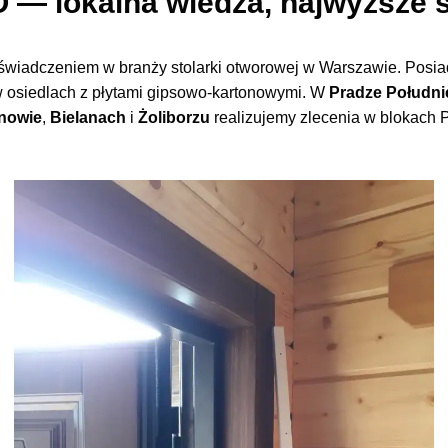
 — lokalna wiedza, najwyższe 
oświadczeniem w branży stolarki otworowej w Warszawie. Posi
 osiedlach z płytami gipsowo-kartonowymi. W
Pradze Południ
nowie
,
Bielanach
i
Żoliborzu
realizujemy zlecenia w blokach