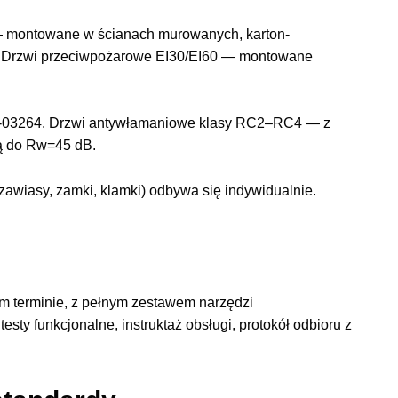
 — montowane w ścianach murowanych, karton-
m. Drzwi przeciwpożarowe EI30/EI60 — montowane
-03264. Drzwi antywłamaniowe klasy RC2–RC4 — z
ną do Rw=45 dB.
wiasy, zamki, klamki) odbywa się indywidualnie.
m terminie, z pełnym zestawem narzędzi
 testy funkcjonalne, instruktaż obsługi, protokół odbioru z