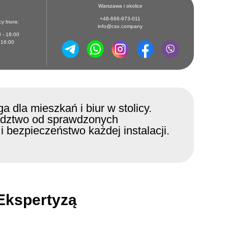
Warszawa i okolice
+48-666-973-011
y biura:
info@cso.company
0 - 18:00
- 16:00
dla mieszkań i biur w stolicy.
radztwo od sprawdzonych
bezpieczeństwo każdej instalacji.
Ekspertyzą