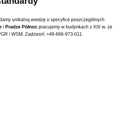
standardy
adamy unikalną wiedzę o specyfice poszczególnych
e
i
Pradze Północ
pracujemy w budynkach z XIX w. ze
 PGR i WSM. Zadzwoń: +48-666-973-011.