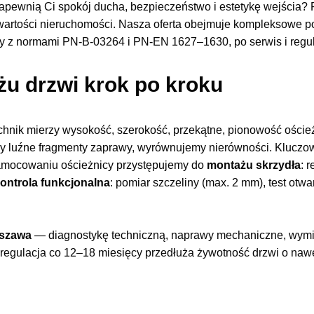
apewnią Ci spokój ducha, bezpieczeństwo i estetykę wejścia? 
i wartości nieruchomości. Nasza oferta obejmuje kompleksowe po
y z normami PN-B-03264 i PN-EN 1627–1630, po serwis i regula
u drzwi krok po kroku
echnik mierzy wysokość, szerokość, przekątne, pionowość ościeżn
y luźne fragmenty zaprawy, wyrównujemy nierówności. Kluczo
amocowaniu ościeżnicy przystępujemy do
montażu skrzydła
: 
kontrola funkcjonalna
: pomiar szczeliny (max. 2 mm), test otw
rszawa
— diagnostykę techniczną, naprawy mechaniczne, wy
 regulacja co 12–18 miesięcy przedłuża żywotność drzwi o naw