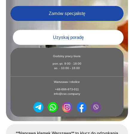
Zamów specjalistę
Uzyskaj poradę
Godziny pracy biura:
pon.-pt. 9:00 - 18:00
so. - 10:00 - 16:00
Warszawa i okolice
+48-666-973-011
info@cso.company
**Naprawa klamek Warszawa** to klucz do odzyskania