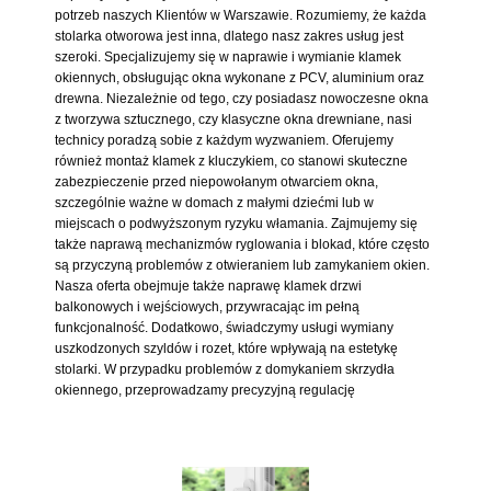
potrzeb naszych Klientów w Warszawie. Rozumiemy, że każda
stolarka otworowa jest inna, dlatego nasz zakres usług jest
szeroki. Specjalizujemy się w naprawie i wymianie klamek
okiennych, obsługując okna wykonane z PCV, aluminium oraz
drewna. Niezależnie od tego, czy posiadasz nowoczesne okna
z tworzywa sztucznego, czy klasyczne okna drewniane, nasi
technicy poradzą sobie z każdym wyzwaniem. Oferujemy
również montaż klamek z kluczykiem, co stanowi skuteczne
zabezpieczenie przed niepowołanym otwarciem okna,
szczególnie ważne w domach z małymi dziećmi lub w
miejscach o podwyższonym ryzyku włamania. Zajmujemy się
także naprawą mechanizmów ryglowania i blokad, które często
są przyczyną problemów z otwieraniem lub zamykaniem okien.
Nasza oferta obejmuje także naprawę klamek drzwi
balkonowych i wejściowych, przywracając im pełną
funkcjonalność. Dodatkowo, świadczymy usługi wymiany
uszkodzonych szyldów i rozet, które wpływają na estetykę
stolarki. W przypadku problemów z domykaniem skrzydła
okiennego, przeprowadzamy precyzyjną regulację