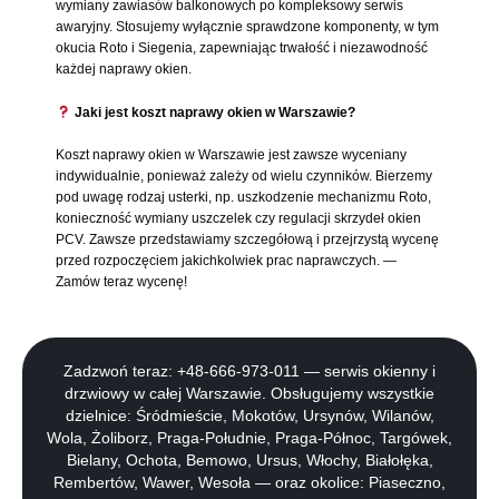
wymiany zawiasów balkonowych po kompleksowy serwis
awaryjny. Stosujemy wyłącznie sprawdzone komponenty, w tym
okucia Roto i Siegenia, zapewniając trwałość i niezawodność
każdej naprawy okien.
Jaki jest koszt naprawy okien w Warszawie?
Koszt naprawy okien w Warszawie jest zawsze wyceniany
indywidualnie, ponieważ zależy od wielu czynników. Bierzemy
pod uwagę rodzaj usterki, np. uszkodzenie mechanizmu Roto,
konieczność wymiany uszczelek czy regulacji skrzydeł okien
PCV. Zawsze przedstawiamy szczegółową i przejrzystą wycenę
przed rozpoczęciem jakichkolwiek prac naprawczych. —
Zamów teraz wycenę!
Zadzwoń teraz: +48-666-973-011 — serwis okienny i
drzwiowy w całej Warszawie. Obsługujemy wszystkie
dzielnice: Śródmieście, Mokotów, Ursynów, Wilanów,
Wola, Żoliborz, Praga-Południe, Praga-Północ, Targówek,
Bielany, Ochota, Bemowo, Ursus, Włochy, Białołęka,
Rembertów, Wawer, Wesoła — oraz okolice: Piaseczno,