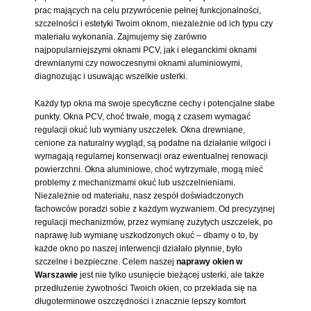
prac mających na celu przywrócenie pełnej funkcjonalności,
szczelności i estetyki Twoim oknom, niezależnie od ich typu czy
materiału wykonania. Zajmujemy się zarówno
najpopularniejszymi oknami PCV, jak i eleganckimi oknami
drewnianymi czy nowoczesnymi oknami aluminiowymi,
diagnozując i usuwając wszelkie usterki.
Każdy typ okna ma swoje specyficzne cechy i potencjalne słabe
punkty. Okna PCV, choć trwałe, mogą z czasem wymagać
regulacji okuć lub wymiany uszczelek. Okna drewniane,
cenione za naturalny wygląd, są podatne na działanie wilgoci i
wymagają regularnej konserwacji oraz ewentualnej renowacji
powierzchni. Okna aluminiowe, choć wytrzymałe, mogą mieć
problemy z mechanizmami okuć lub uszczelnieniami.
Niezależnie od materiału, nasz zespół doświadczonych
fachowców poradzi sobie z każdym wyzwaniem. Od precyzyjnej
regulacji mechanizmów, przez wymianę zużytych uszczelek, po
naprawę lub wymianę uszkodzonych okuć – dbamy o to, by
każde okno po naszej interwencji działało płynnie, było
szczelne i bezpieczne. Celem naszej
naprawy okien w
Warszawie
jest nie tylko usunięcie bieżącej usterki, ale także
przedłużenie żywotności Twoich okien, co przekłada się na
długoterminowe oszczędności i znacznie lepszy komfort