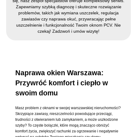
się, nasz zespół specjalistów oferuje kompleksowy serwis.
Zapewniamy szybką diagnozę i skuteczne rozwiązanie
problemów, takich jak wymiana uszczelek, regulacja
zawiasów czy naprawa okuć, przywracając pełne
uszczelnienie i funkcjonalność Twoim oknom PCV. Nie
czekaj! Zadzwoń i umów wizytę!
Naprawa okien Warszawa:
Przywróć komfort i ciepło w
swoim domu
Masz problem z oknami w swojej warszawskiej nieruchomości?
Skrzypiące zawiasy, nieszczelności powodujące przeciągi,
trudności z otwieraniem lub zamykaniem, a może uszkodzone
szyby? To częste bolączki, które mogą znacząco obniżyć
komfort życia, zwiększyć rachunki za ogrzewanie i negatywnie
wpłynąć na estetykę Twojego mieszkania czy domu.