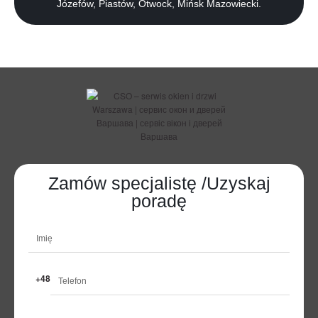
Józefów, Piastów, Otwock, Mińsk Mazowiecki.
Zamów specjalistę /Uzyskaj
poradę