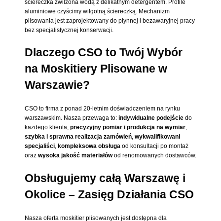
ściereczka zwilżona wodą z delikatnym detergentem. Profile
aluminiowe czyścimy wilgotną ściereczką. Mechanizm
plisowania jest zaprojektowany do płynnej i bezawaryjnej pracy
bez specjalistycznej konserwacji.
Dlaczego CSO to Twój Wybór
na Moskitiery Plisowane w
Warszawie?
CSO to firma z ponad 20-letnim doświadczeniem na rynku
warszawskim. Nasza przewaga to:
indywidualne podejście
do
każdego klienta,
precyzyjny pomiar i produkcja na wymiar
,
szybka i sprawna realizacja zamówień
,
wykwalifikowani
specjaliści
,
kompleksowa obsługa
od konsultacji po montaż
oraz
wysoka jakość materiałów
od renomowanych dostawców.
Obsługujemy całą Warszawę i
Okolice – Zasięg Działania CSO
Nasza oferta moskitier plisowanych jest dostępna dla