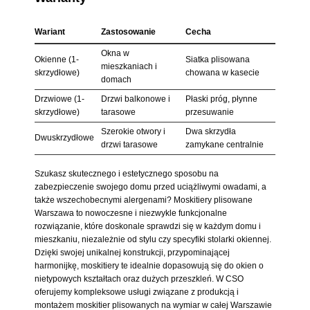
Wariant
Zastosowanie
Cecha
Okna w
Okienne (1-
Siatka plisowana
mieszkaniach i
skrzydłowe)
chowana w kasecie
domach
Drzwiowe (1-
Drzwi balkonowe i
Płaski próg, płynne
skrzydłowe)
tarasowe
przesuwanie
Szerokie otwory i
Dwa skrzydła
Dwuskrzydłowe
drzwi tarasowe
zamykane centralnie
Szukasz skutecznego i estetycznego sposobu na
zabezpieczenie swojego domu przed uciążliwymi owadami, a
także wszechobecnymi alergenami? Moskitiery plisowane
Warszawa to nowoczesne i niezwykle funkcjonalne
rozwiązanie, które doskonale sprawdzi się w każdym domu i
mieszkaniu, niezależnie od stylu czy specyfiki stolarki okiennej.
Dzięki swojej unikalnej konstrukcji, przypominającej
harmonijkę, moskitiery te idealnie dopasowują się do okien o
nietypowych kształtach oraz dużych przeszkleń. W CSO
oferujemy kompleksowe usługi związane z produkcją i
montażem moskitier plisowanych na wymiar w całej Warszawie