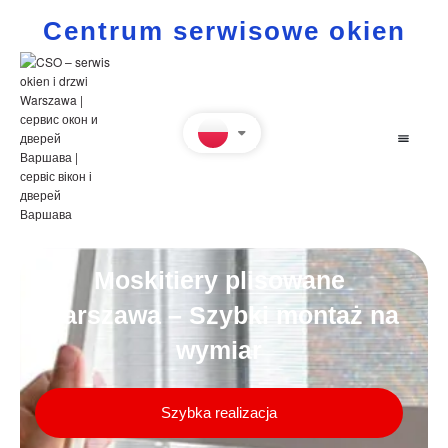
Centrum serwisowe okien
Moskitiery plisowane
Warszawa – Szybki montaż na
wymiar
Szybka realizacja