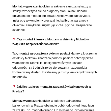
Montaż wyposażenia okien
w zakresie samozamykaczy w
stolicy rozpoczyna się od diagnozy stanu okna i doboru
optymalnego modelu, np. nawierzchniowego lub ukrytego.
Instalację wykonujemy precyzyjnie, kalibrując parametry
otwarcia i zamykania, uzyskując ciche, płynne i bezpieczne
działanie.
Czy montaż klamek z kluczem w dzielnicy Mokotów
zwiększa bezpieczeństwo okien?
Tak,
montaż wyposażenia okien
w postaci klamek z kluczem w
dzielnicy Mokotów znacząco podnosi poziom ochrony przed
włamaniami. Klamki te, dostępne w różnych klasach
odporności, są trudniejsze do sforsowania i zapewniają
kontrolowany dostęp. Instalujemy je z użyciem certyfikowanych
materiałów.
Jaki jest zakres montażu zatrzasków balkonowych w
Pradze?
Montaż wyposażenia okien
w zakresie zatrzasków
balkonowych w Pradze obejmuje dobór odpowiedniego typu
zatrzasku, np. magnetycznego lub rolkowego, przygotowanie