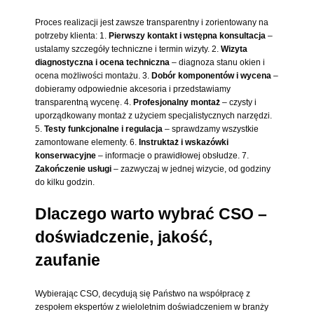
Proces realizacji jest zawsze transparentny i zorientowany na
potrzeby klienta: 1.
Pierwszy kontakt i wstępna konsultacja
–
ustalamy szczegóły techniczne i termin wizyty. 2.
Wizyta
diagnostyczna i ocena techniczna
– diagnoza stanu okien i
ocena możliwości montażu. 3.
Dobór komponentów i wycena
–
dobieramy odpowiednie akcesoria i przedstawiamy
transparentną wycenę. 4.
Profesjonalny montaż
– czysty i
uporządkowany montaż z użyciem specjalistycznych narzędzi.
5.
Testy funkcjonalne i regulacja
– sprawdzamy wszystkie
zamontowane elementy. 6.
Instruktaż i wskazówki
konserwacyjne
– informacje o prawidłowej obsłudze. 7.
Zakończenie usługi
– zazwyczaj w jednej wizycie, od godziny
do kilku godzin.
Dlaczego warto wybrać CSO –
doświadczenie, jakość,
zaufanie
Wybierając CSO, decydują się Państwo na współpracę z
zespołem ekspertów z wieloletnim doświadczeniem w branży