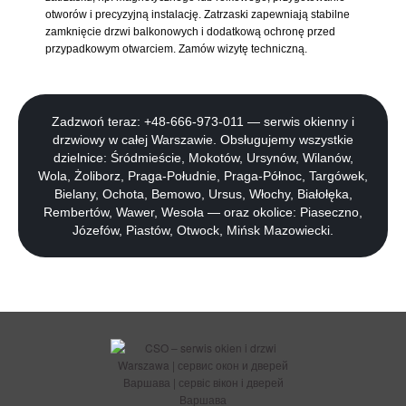
otworów i precyzyjną instalację. Zatrzaski zapewniają stabilne
zamknięcie drzwi balkonowych i dodatkową ochronę przed
przypadkowym otwarciem. Zamów wizytę techniczną.
Zadzwoń teraz: +48-666-973-011 — serwis okienny i
drzwiowy w całej Warszawie. Obsługujemy wszystkie
dzielnice: Śródmieście, Mokotów, Ursynów, Wilanów,
Wola, Żoliborz, Praga-Południe, Praga-Północ, Targówek,
Bielany, Ochota, Bemowo, Ursus, Włochy, Białołęka,
Rembertów, Wawer, Wesoła — oraz okolice: Piaseczno,
Józefów, Piastów, Otwock, Mińsk Mazowiecki.