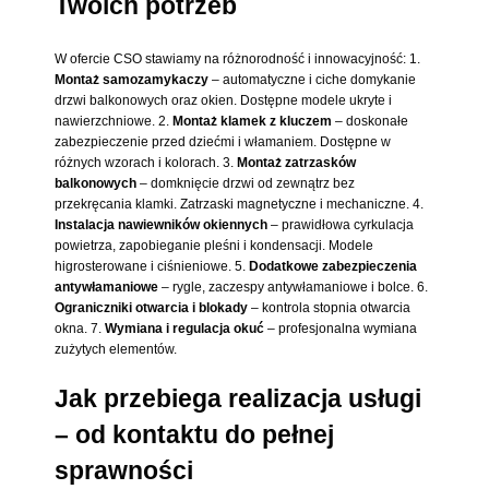
Twoich potrzeb
W ofercie CSO stawiamy na różnorodność i innowacyjność: 1.
Montaż samozamykaczy
– automatyczne i ciche domykanie
drzwi balkonowych oraz okien. Dostępne modele ukryte i
nawierzchniowe. 2.
Montaż klamek z kluczem
– doskonałe
zabezpieczenie przed dziećmi i włamaniem. Dostępne w
różnych wzorach i kolorach. 3.
Montaż zatrzasków
balkonowych
– domknięcie drzwi od zewnątrz bez
przekręcania klamki. Zatrzaski magnetyczne i mechaniczne. 4.
Instalacja nawiewników okiennych
– prawidłowa cyrkulacja
powietrza, zapobieganie pleśni i kondensacji. Modele
higrosterowane i ciśnieniowe. 5.
Dodatkowe zabezpieczenia
antywłamaniowe
– rygle, zaczespy antywłamaniowe i bolce. 6.
Ograniczniki otwarcia i blokady
– kontrola stopnia otwarcia
okna. 7.
Wymiana i regulacja okuć
– profesjonalna wymiana
zużytych elementów.
Jak przebiega realizacja usługi
– od kontaktu do pełnej
sprawności