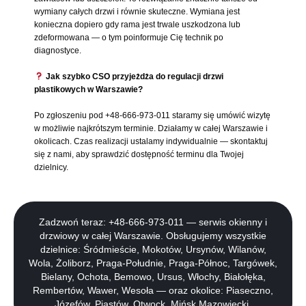
wymiany całych drzwi i równie skuteczne. Wymiana jest
konieczna dopiero gdy rama jest trwale uszkodzona lub
zdeformowana — o tym poinformuje Cię technik po
diagnostyce.
Jak szybko CSO przyjeżdża do regulacji drzwi
plastikowych w Warszawie?
Po zgłoszeniu pod +48-666-973-011 staramy się umówić wizytę
w możliwie najkrótszym terminie. Działamy w całej Warszawie i
okolicach. Czas realizacji ustalamy indywidualnie — skontaktuj
się z nami, aby sprawdzić dostępność terminu dla Twojej
dzielnicy.
Zadzwoń teraz: +48-666-973-011 — serwis okienny i
drzwiowy w całej Warszawie. Obsługujemy wszystkie
dzielnice: Śródmieście, Mokotów, Ursynów, Wilanów,
Wola, Żoliborz, Praga-Południe, Praga-Północ, Targówek,
Bielany, Ochota, Bemowo, Ursus, Włochy, Białołęka,
Rembertów, Wawer, Wesoła — oraz okolice: Piaseczno,
Józefów, Piastów, Otwock, Mińsk Mazowiecki.