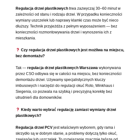
Regulacja drzwi plastikowych
trwa zazwyczaj 30–60 minut w
zależności od stanu i rodzaju drzwi. W przypadku konieczności
wymiany uszczelek lub naprawy klamki czas może być nieco
dłuższy. Technik przyjeżdża z pełnym wyposażeniem — bez
konieczności rozmontowywania drzwi i wynoszenia ich z
mieszkania.
Czy regulacja drzwi plastikowych jest możliwa na miejscu,
bez demontażu?
Tak —
regulacja drzwi plastikowych Warszawa
wykonywana
przez CSO odbywa się w całości na miejscu, bez konieczności
demontażu drzwi. Używamy specjalistycznych kluczy
imbusowych i narzędzi do regulacji okuć Roto, Winkhaus i
Siegenia, co pozwala na szybką i precyzyjną korektę bez
utrudnień dla domowników.
Kiedy warto wybrać regulację zamiast wymiany drzwi
plastikowych?
Regulacja drzwi PCV
jest właściwym wyborem, gdy rama i
skrzydło są w dobrym stanie, a problemy dotyczą tylko okuć,
zawiasów lub uszczelek. To rozwiązanie znacznie tańsze od