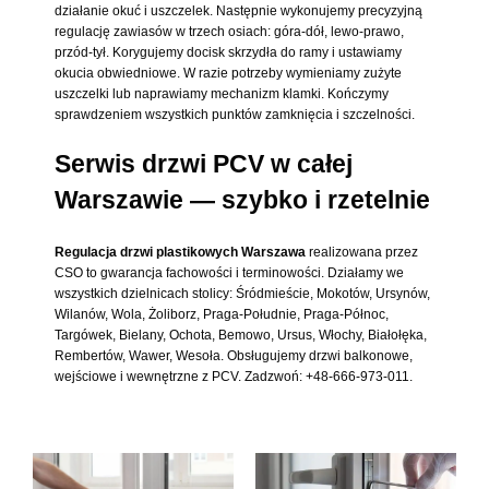
działanie okuć i uszczelek. Następnie wykonujemy precyzyjną
regulację zawiasów w trzech osiach: góra-dół, lewo-prawo,
przód-tył. Korygujemy docisk skrzydła do ramy i ustawiamy
okucia obwiedniowe. W razie potrzeby wymieniamy zużyte
uszczelki lub naprawiamy mechanizm klamki. Kończymy
sprawdzeniem wszystkich punktów zamknięcia i szczelności.
Serwis drzwi PCV w całej
Warszawie — szybko i rzetelnie
Regulacja drzwi plastikowych Warszawa
realizowana przez
CSO to gwarancja fachowości i terminowości. Działamy we
wszystkich dzielnicach stolicy: Śródmieście, Mokotów, Ursynów,
Wilanów, Wola, Żoliborz, Praga-Południe, Praga-Północ,
Targówek, Bielany, Ochota, Bemowo, Ursus, Włochy, Białołęka,
Rembertów, Wawer, Wesoła. Obsługujemy drzwi balkonowe,
wejściowe i wewnętrzne z PCV. Zadzwoń: +48-666-973-011.